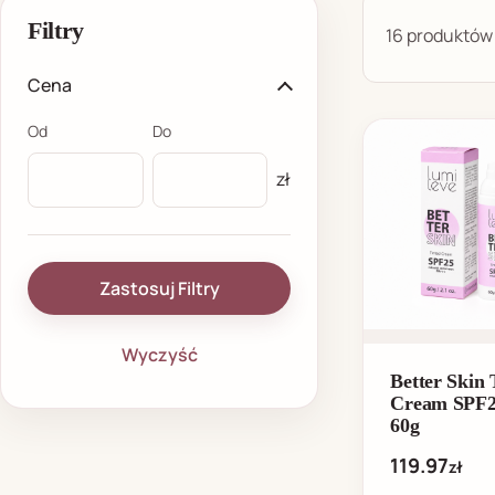
Filtry
16 produktów
Cena
Od
Do
zł
Zastosuj Filtry
Wyczyść
Better Skin 
Cream SPF2
60g
119.97
zł