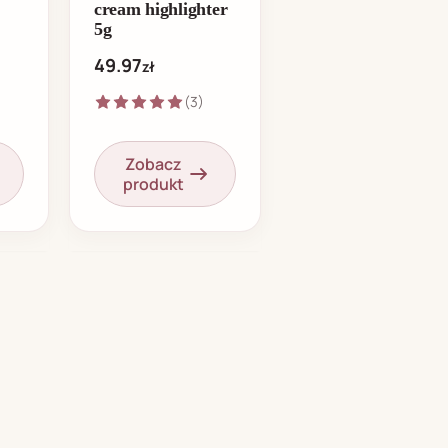
cream highlighter
5g
49.97
zł
(3)
Zobacz
produkt