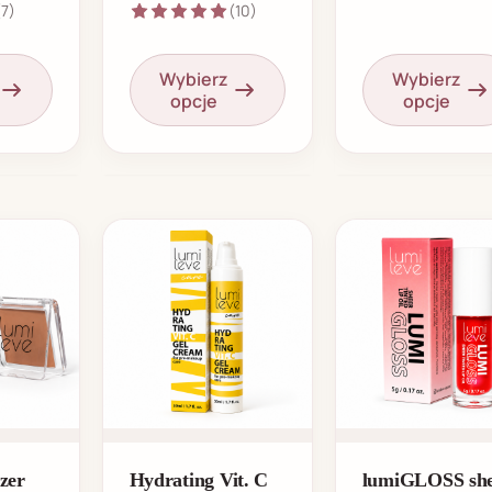
(7)
(10)
Wybierz
Wybierz
opcje
opcje
zer
Hydrating Vit. C
lumiGLOSS sh