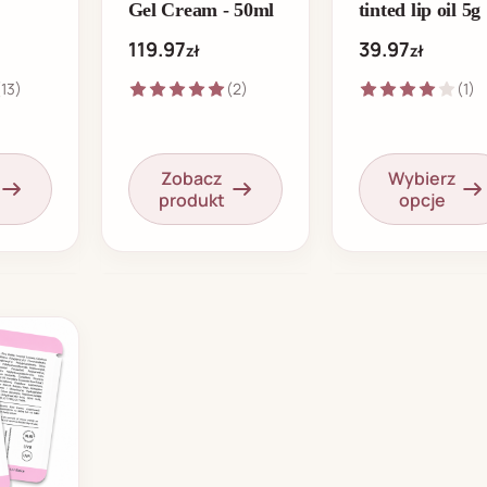
Gel Cream - 50ml
tinted lip oil 5g
119.97
39.97
zł
zł
(13)
(2)
(1)
Zobacz
Wybierz
produkt
opcje