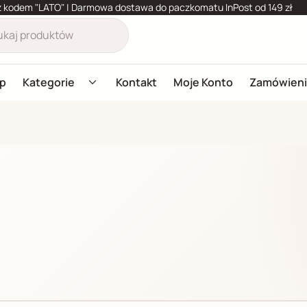
Adres 
z kodem "LATO" | Darmowa dostawa do paczkomatu InPost od 149 zł
j produktów
Lumileve Beauty Set
Hydrating Vit. C G
ukaj
Kabuki + Milkshake Sponge
ep
Kategorie
Kontakt
Moje Konto
Zamówien
Kabuki + All Set Matte 5g
Kabuki + All Set Satin 5g