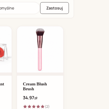
Zastosuj
nt
Cream Blush
Brush
34.97
zł
(2)