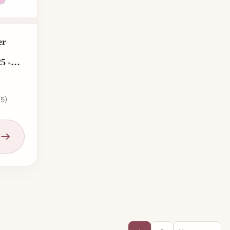
er
5 -
(5)