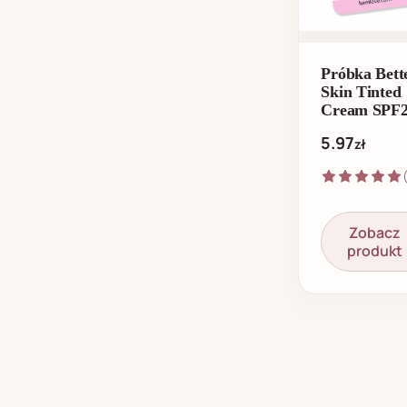
Próbka Bett
Skin Tinted
Cream SPF2
1,5g
5.97
zł
Zobacz
produkt