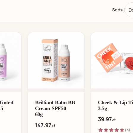
Sortuj
Tinted
Brilliant Balm BB
Cheek & Lip Ti
5 -
Cream SPF50 -
3.5g
60g
39.97
zł
147.97
zł
(4)