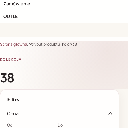
Zamówienie
OUTLET
Produkty
Strona główna
/
Atrybut produktu: Kolor
/
38
KOLEKCJA
38
Filtry
Cena
Od
Do