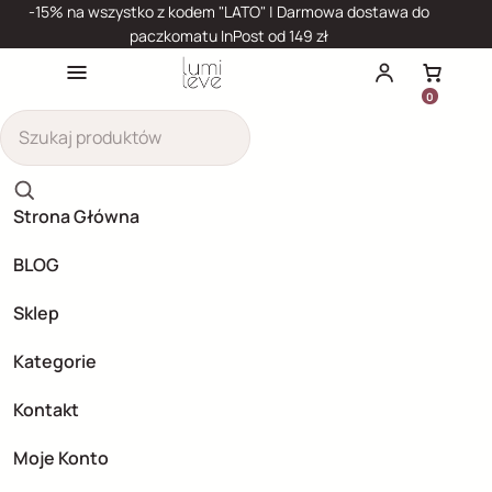
Przejdź do treści
Adres e-mail
Instagram
Facebook
-15% na wszystko z kodem "LATO" | Darmowa dostawa do
paczkomatu InPost od 149 zł
Otwórz Menu
Konto użytkownik
Koszyk
0
Szukaj produktów
Szukaj
Strona Główna
BLOG
Sklep
Kategorie
Kontakt
Moje Konto